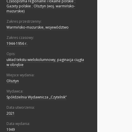
Czasopisma regionalne i lokalne polskie
;
Gazety polskie
;
Olsztyn (woj. warmińsko-
mazurskie)
Zakres przestrzenny:
Warmińsko-mazurskie, województwo
Zakres czasowy:
1944-1956 r.
Opis:
układ tekstu wielokolumnowy, paginacja ciągła
w obrębie
Miejsce wydania:
Olsztyn
Wydawca:
Spółdzielnia Wydawnicza „Czytelnik”
Data utworzenia:
2021
Data wydania:
1949