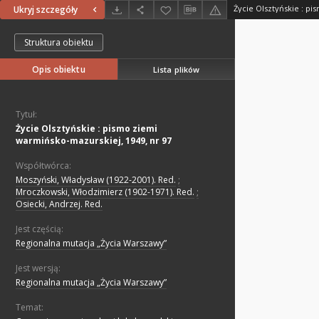
Ukryj szczegóły
Struktura obiektu
Opis obiektu
Lista plików
Tytuł:
Życie Olsztyńskie : pismo ziemi
warmińsko-mazurskiej, 1949, nr 97
Współtwórca:
Moszyński, Władysław (1922-2001). Red.
;
Mroczkowski, Włodzimierz (1902-1971). Red.
;
Osiecki, Andrzej. Red.
Jest częścią:
Regionalna mutacja „Życia Warszawy”
Jest wersją:
Regionalna mutacja „Życia Warszawy”
Temat: