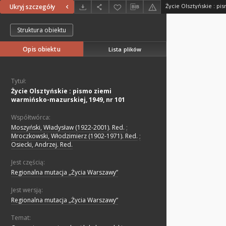
Ukryj szczegóły
Struktura obiektu
Opis obiektu
Lista plików
Tytuł:
Życie Olsztyńskie : pismo ziemi
warmińsko-mazurskiej, 1949, nr 101
Współtwórca:
Moszyński, Władysław (1922-2001). Red.
;
Mroczkowski, Włodzimierz (1902-1971). Red.
;
Osiecki, Andrzej. Red.
Jest częścią:
Regionalna mutacja „Życia Warszawy”
Jest wersją:
Regionalna mutacja „Życia Warszawy”
Temat: