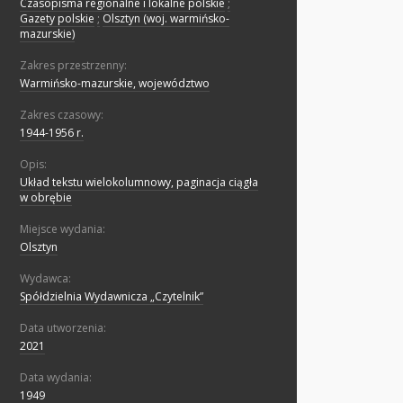
Czasopisma regionalne i lokalne polskie
;
Gazety polskie
;
Olsztyn (woj. warmińsko-
mazurskie)
Zakres przestrzenny:
Warmińsko-mazurskie, województwo
Zakres czasowy:
1944-1956 r.
Opis:
Układ tekstu wielokolumnowy, paginacja ciągła
w obrębie
Miejsce wydania:
Olsztyn
Wydawca:
Spółdzielnia Wydawnicza „Czytelnik”
Data utworzenia:
2021
Data wydania:
1949