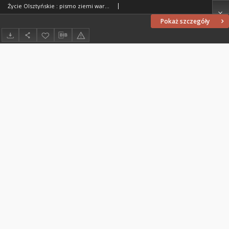
Życie Olsztyńskie : pismo ziemi warmińsko-mazurskiej, 1949, nr 126
Pokaż szczegóły