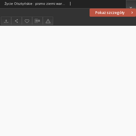
Życie Olsztyńskie : pismo ziemi warmińsko-mazurskiej, 1949, nr 149
Pokaż szczegóły