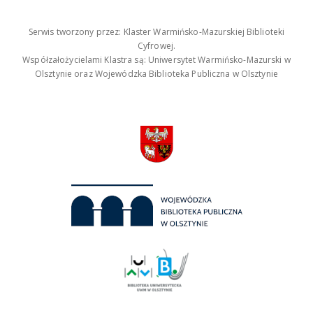
Serwis tworzony przez: Klaster Warmińsko-Mazurskiej Biblioteki
Cyfrowej.
Współzałożycielami Klastra są: Uniwersytet Warmińsko-Mazurski w
Olsztynie oraz Wojewódzka Biblioteka Publiczna w Olsztynie