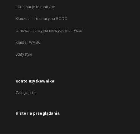
Informacje techniczne
Klauzula informacyjna RODO
Umowa licencyjna niewyłączna - wzór
Klaster WMBC
Statystyki
Konto użytkownika
Zaloguj się
Historia przeglądania