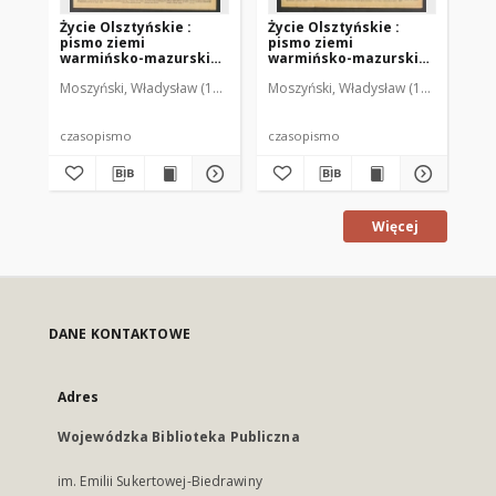
Życie Olsztyńskie :
Życie Olsztyńskie :
Życ
pismo ziemi
pismo ziemi
pi
warmińsko-mazurskiej,
warmińsko-mazurskiej,
wa
1949, nr 73
1949, nr 79
194
Moszyński, Władysław (1922-2001). Red.
Moszyński, Władysław (1922-2001). 
Mroczkowski, Włodzimierz (1
Mos
czasopismo
czasopismo
cz
Więcej
DANE KONTAKTOWE
Adres
Wojewódzka Biblioteka Publiczna
im. Emilii Sukertowej-Biedrawiny