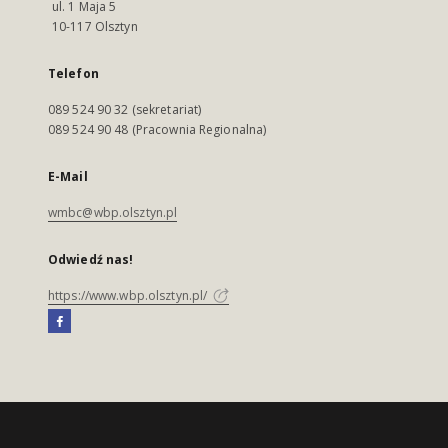
ul. 1 Maja 5
10-117 Olsztyn
Telefon
089 524 90 32 (sekretariat)
089 524 90 48 (Pracownia Regionalna)
E-Mail
wmbc@wbp.olsztyn.pl
Odwiedź nas!
https://www.wbp.olsztyn.pl/