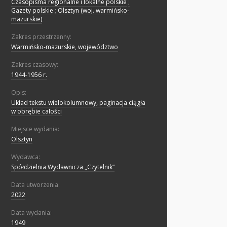
Czasopisma regionalne i lokalne polskie
;
Gazety polskie
;
Olsztyn (woj. warmińsko-
mazurskie)
Zakres przestrzenny:
Warmińsko-mazurskie, województwo
Zakres czasowy:
1944-1956 r.
Opis:
Układ tekstu wielokolumnowy, paginacja ciągła
w obrębie całości
Miejsce wydania:
Olsztyn
Wydawca:
Spółdzielnia Wydawnicza „Czytelnik”
Data utworzenia:
2022
Data wydania:
1949