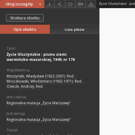
Ukryj szczegóły
Struktura obiektu
Opis obiektu
Lista plików
Tytuł:
Życie Olsztyńskie : pismo ziemi
warmińsko-mazurskiej, 1949, nr 170
Współtwórca:
Moszyński, Władysław (1922-2001). Red.
;
Mroczkowski, Włodzimierz (1902-1971). Red.
;
Osiecki, Andrzej. Red.
Jest częścią:
Regionalna mutacja „Życia Warszawy”
Jest wersją:
Regionalna mutacja „Życia Warszawy”
Temat: