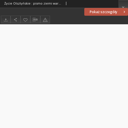
Życie Olsztyńskie : pismo ziemi warmińsko-mazurskiej, 1949, nr 171
Pokaż szczegóły