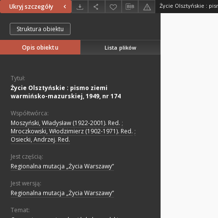
Ukryj szczegóły
Struktura obiektu
Opis obiektu
Lista plików
Tytuł:
Życie Olsztyńskie : pismo ziemi
warmińsko-mazurskiej, 1949, nr 174
Współtwórca:
Moszyński, Władysław (1922-2001). Red.
;
Mroczkowski, Włodzimierz (1902-1971). Red.
;
Osiecki, Andrzej. Red.
Jest częścią:
Regionalna mutacja „Życia Warszawy”
Jest wersją:
Regionalna mutacja „Życia Warszawy”
Temat: