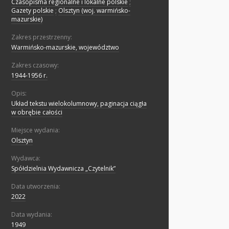
Czasopisma regionalne i lokalne polskie
;
Gazety polskie
;
Olsztyn (woj. warmińsko-
mazurskie)
Zakres przestrzenny:
Warmińsko-mazurskie, województwo
Zakres czasowy:
1944-1956 r.
Opis:
Układ tekstu wielokolumnowy, paginacja ciągła
w obrębie całości
Miejsce wydania:
Olsztyn
Wydawca:
Spółdzielnia Wydawnicza „Czytelnik”
Data utworzenia:
2022
Data wydania:
1949