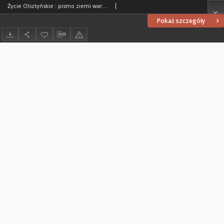
Życie Olsztyńskie : pismo ziemi warmińsko-mazurskiej, 1949, nr 199
Pokaż szczegóły