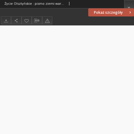
Życie Olsztyńskie : pismo ziemi warmińsko-mazurskiej, 1949, nr 256
Pokaż szczegóły