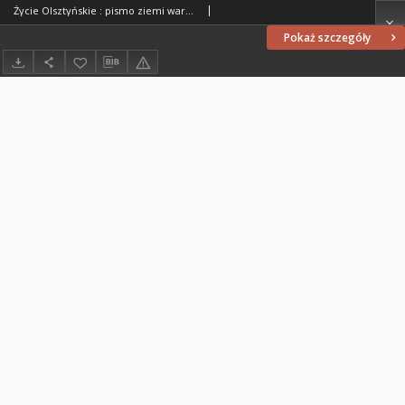
Życie Olsztyńskie : pismo ziemi warmińsko-mazurskiej, 1949, nr 262
Pokaż szczegóły