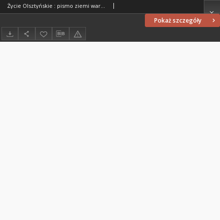
Życie Olsztyńskie : pismo ziemi warmińsko-mazurskiej, 1949, nr 275
Pokaż szczegóły