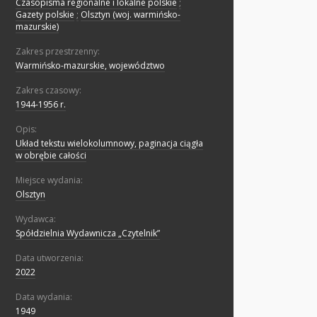
Czasopisma regionalne i lokalne polskie
;
Gazety polskie
;
Olsztyn (woj. warmińsko-
mazurskie)
Zakres przestrzenny:
Warmińsko-mazurskie, województwo
Zakres czasowy:
1944-1956 r.
Opis:
Układ tekstu wielokolumnowy, paginacja ciągła
w obrębie całości
Miejsce wydania:
Olsztyn
Wydawca:
Spółdzielnia Wydawnicza „Czytelnik”
Data utworzenia:
2022
Data wydania:
1949