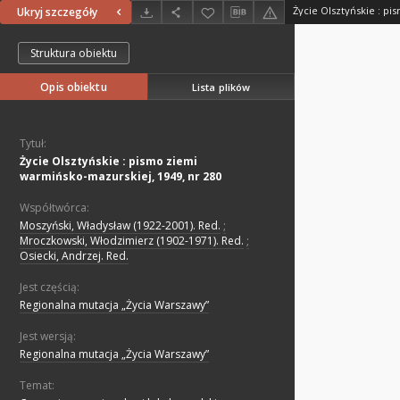
Ukryj szczegóły
Struktura obiektu
Opis obiektu
Lista plików
Tytuł:
Życie Olsztyńskie : pismo ziemi
warmińsko-mazurskiej, 1949, nr 280
Współtwórca:
Moszyński, Władysław (1922-2001). Red.
;
Mroczkowski, Włodzimierz (1902-1971). Red.
;
Osiecki, Andrzej. Red.
Jest częścią:
Regionalna mutacja „Życia Warszawy”
Jest wersją:
Regionalna mutacja „Życia Warszawy”
Temat: