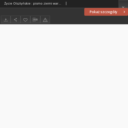
Życie Olsztyńskie : pismo ziemi warmińsko-mazurskiej, 1949, nr 300
Pokaż szczegóły