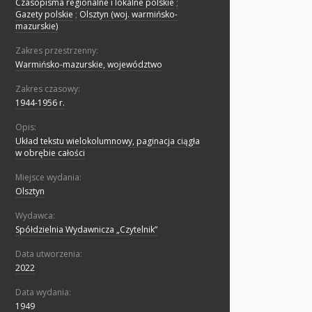
Czasopisma regionalne i lokalne polskie
;
Gazety polskie
;
Olsztyn (woj. warmińsko-
mazurskie)
Zakres przestrzenny:
Warmińsko-mazurskie, województwo
Zakres czasowy:
1944-1956 r.
Opis:
Układ tekstu wielokolumnowy, paginacja ciągła
w obrębie całości
Miejsce wydania:
Olsztyn
Wydawca:
Spółdzielnia Wydawnicza „Czytelnik”
Data utworzenia:
2022
Data wydania:
1949