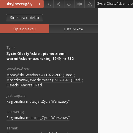
Ukryj szczegóły
Struktura obiektu
Opis obiektu
Lista plików
Tytuł:
Życie Olsztyńskie : pismo ziemi
warmińsko-mazurskiej, 1949, nr 312
Współtwórca:
Moszyński, Władysław (1922-2001). Red.
;
Mroczkowski, Włodzimierz (1902-1971). Red.
;
Osiecki, Andrzej. Red.
Jest częścią:
Regionalna mutacja „Życia Warszawy”
Jest wersją:
Regionalna mutacja „Życia Warszawy”
Temat: