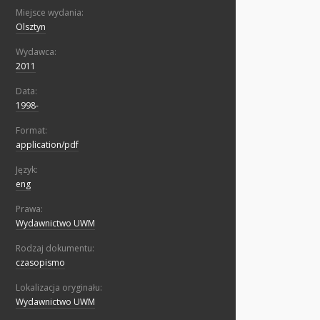
Miejsce wydania:
Olsztyn
Wydawca:
2011
Data:
1998-
Format:
application/pdf
Język:
eng
Prawa:
Wydawnictwo UWM
Rodzaj dokumentu:
czasopismo
Lokalizacja oryginału:
Wydawnictwo UWM