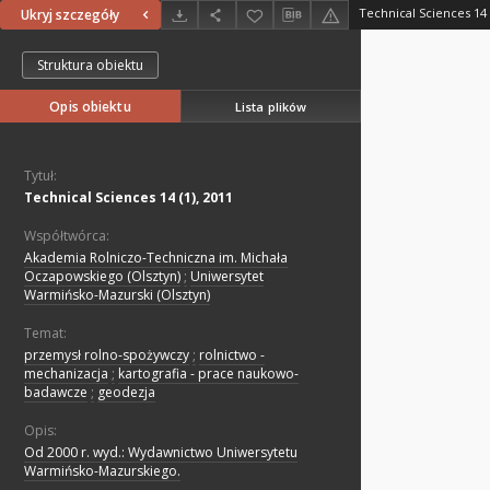
Technical Sciences 14 (
Ukryj szczegóły
Struktura obiektu
Opis obiektu
Lista plików
Tytuł:
Technical Sciences 14 (1), 2011
Współtwórca:
Akademia Rolniczo-Techniczna im. Michała
Oczapowskiego (Olsztyn)
;
Uniwersytet
Warmińsko-Mazurski (Olsztyn)
Temat:
przemysł rolno-spożywczy
;
rolnictwo -
mechanizacja
;
kartografia - prace naukowo-
badawcze
;
geodezja
Opis:
Od 2000 r. wyd.: Wydawnictwo Uniwersytetu
Warmińsko-Mazurskiego.