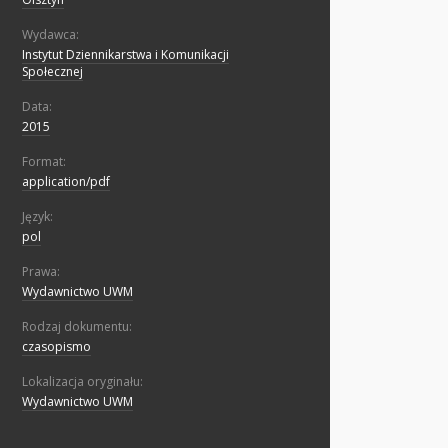
Wydawca:
Instytut Dziennikarstwa i Komunikacji
Społecznej
Data:
2015
Format:
application/pdf
Język:
pol
Prawa:
Wydawnictwo UWM
Rodzaj dokumentu:
czasopismo
Lokalizacja oryginału:
Wydawnictwo UWM