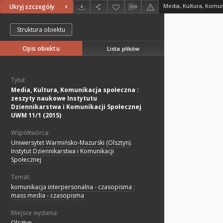
Ukryj szczegóły
Struktura obiektu
Opis obiektu
Lista plików
Tytuł:
Media, Kultura, Komunikacja społeczna :
zeszyty naukowe Instytutu
Dziennikarstwa i Komunikacji Społecznej
UWM 11/1 (2015)
Współtwórca:
Uniwersytet Warmińsko-Mazurski (Olsztyn).
Instytut Dziennikarstwa i Komunikacji
Społecznej
Temat:
komunikacja interpersonalna - czasopisma
;
mass media - czasopisma
Miejsce wydania:
Olsztyn