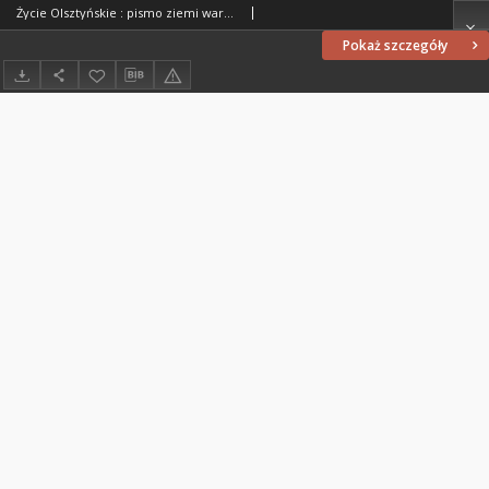
Życie Olsztyńskie : pismo ziemi warmińsko-mazurskiej, 1949, nr 341
Pokaż szczegóły