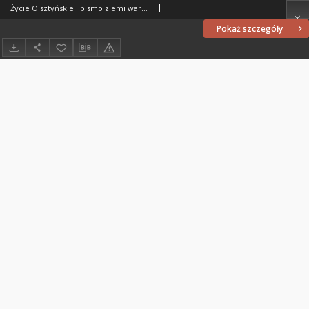
Życie Olsztyńskie : pismo ziemi warmińsko-mazurskiej, 1949, nr 346
Pokaż szczegóły