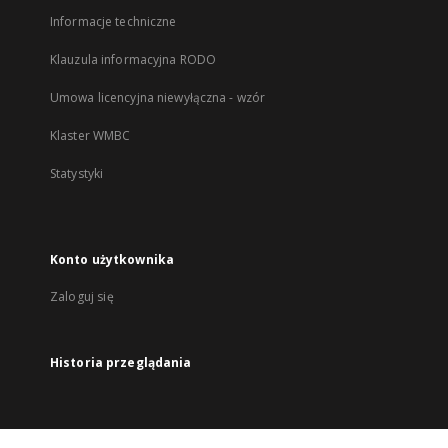
Informacje techniczne
Klauzula informacyjna RODO
Umowa licencyjna niewyłączna - wzór
Klaster WMBC
Statystyki
Konto użytkownika
Zaloguj się
Historia przeglądania