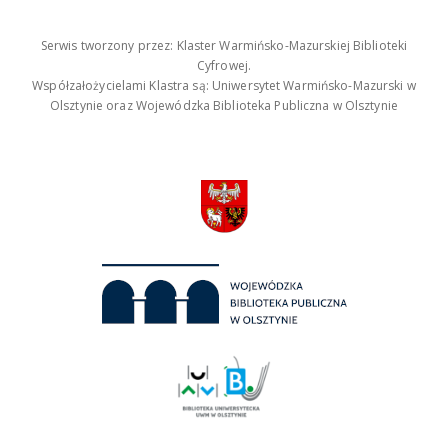
Serwis tworzony przez: Klaster Warmińsko-Mazurskiej Biblioteki
Cyfrowej.
Współzałożycielami Klastra są: Uniwersytet Warmińsko-Mazurski w
Olsztynie oraz Wojewódzka Biblioteka Publiczna w Olsztynie