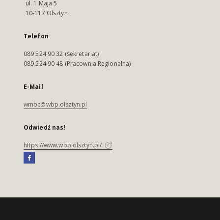
ul. 1 Maja 5
10-117 Olsztyn
Telefon
089 524 90 32 (sekretariat)
089 524 90 48 (Pracownia Regionalna)
E-Mail
wmbc@wbp.olsztyn.pl
Odwiedź nas!
https://www.wbp.olsztyn.pl/