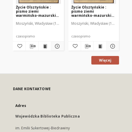
Życie Olsztyńskie :
Życie Olsztyńskie :
Życ
pismo ziemi
pismo ziemi
pi
warmińsko-mazurskiej,
warmińsko-mazurskiej,
wa
1951, nr 48
1951, nr 47
195
Moszyński, Władysław (1922-2001). Red.
Moszyński, Władysław (1922-2001). 
Mroczkowski, Włodzimierz (1
Mos
czasopismo
czasopismo
cz
Więcej
DANE KONTAKTOWE
Adres
Wojewódzka Biblioteka Publiczna
im. Emilii Sukertowej-Biedrawiny