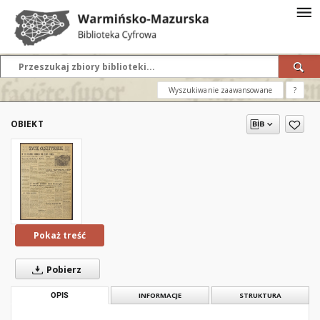
Wyszukiwanie zaawansowane
?
OBIEKT
Pokaż treść
Pobierz
OPIS
INFORMACJE
STRUKTURA