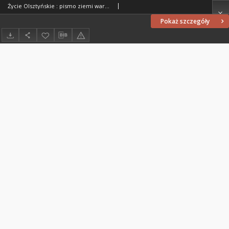
Życie Olsztyńskie : pismo ziemi warmińsko-mazurskiej, 1951, nr 14
Pokaż szczegóły