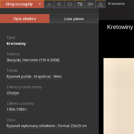
Kretowiny
Ukryj szczegóły
Opis obiektu
Lista plików
Tytuł:
Kretowiny
Twórca:
Skurpski, Hieronim (1914-2006)
Temat:
Rysunek polski
;
Krajobraz
;
Wieś
Zakres przestrzenny:
Olsztyn
Zakres czasowy:
1956-1989 r.
Opis:
Rysunek wykonany ołówkiem ; format 20x29 cm