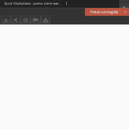
Życie Olsztyńskie : pismo ziemi warmińsko-mazurskiej, 1951, nr 28
Pokaż szczegóły