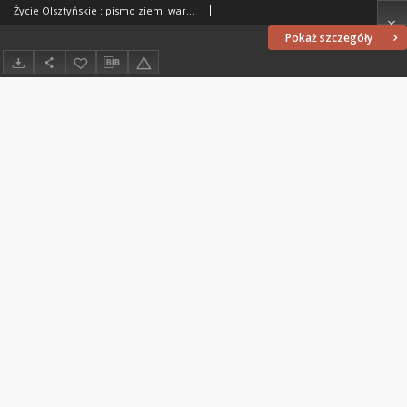
Życie Olsztyńskie : pismo ziemi warmińsko-mazurskiej, 1951, nr 32
Pokaż szczegóły