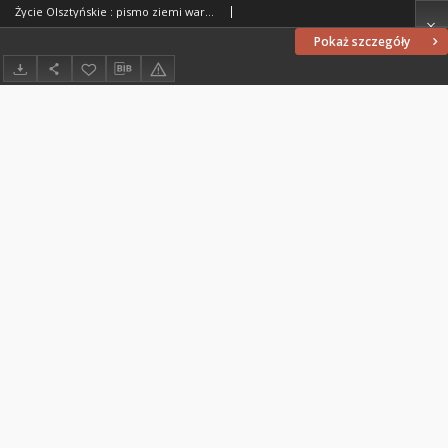
Życie Olsztyńskie : pismo ziemi warmińsko-mazurskiej, 1951, nr 40
Pokaż szczegóły