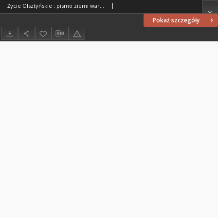
Życie Olsztyńskie : pismo ziemi warmińsko-mazurskiej, 1951, nr 41
Pokaż szczegóły