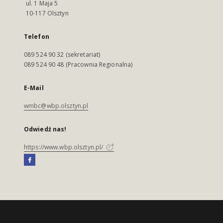
ul. 1 Maja 5
10-117 Olsztyn
Telefon
089 524 90 32 (sekretariat)
089 524 90 48 (Pracownia Regionalna)
E-Mail
wmbc@wbp.olsztyn.pl
Odwiedź nas!
https://www.wbp.olsztyn.pl/