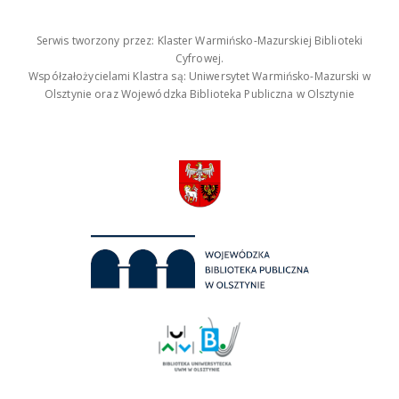
Serwis tworzony przez: Klaster Warmińsko-Mazurskiej Biblioteki
Cyfrowej.
Współzałożycielami Klastra są: Uniwersytet Warmińsko-Mazurski w
Olsztynie oraz Wojewódzka Biblioteka Publiczna w Olsztynie