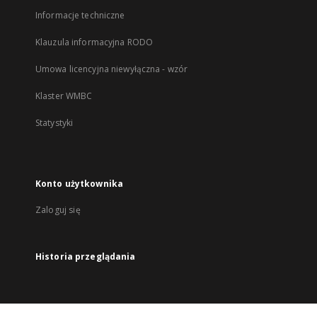
Informacje techniczne
Klauzula informacyjna RODO
Umowa licencyjna niewyłączna - wzór
Klaster WMBC
Statystyki
Konto użytkownika
Zaloguj się
Historia przeglądania