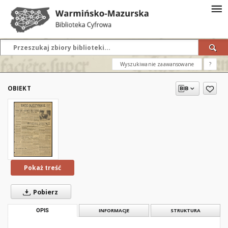
Wyszukiwanie zaawansowane
?
OBIEKT
Pokaż treść
Pobierz
OPIS
INFORMACJE
STRUKTURA