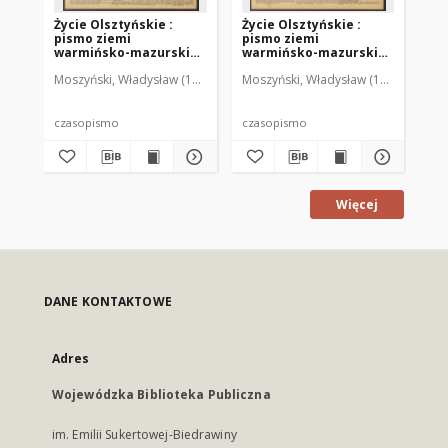
Życie Olsztyńskie :
Życie Olsztyńskie :
Życ
pismo ziemi
pismo ziemi
pi
warmińsko-mazurskiej,
warmińsko-mazurskiej,
wa
1951, nr 48
1951, nr 47
195
Moszyński, Władysław (1922-2001). Red.
Moszyński, Władysław (1922-2001). 
Mroczkowski, Włodzimierz (1
Mos
czasopismo
czasopismo
cz
Więcej
DANE KONTAKTOWE
Adres
Wojewódzka Biblioteka Publiczna
im. Emilii Sukertowej-Biedrawiny