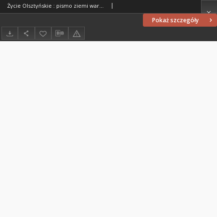
Życie Olsztyńskie : pismo ziemi warmińsko-mazurskiej, 1951, nr 72
Pokaż szczegóły