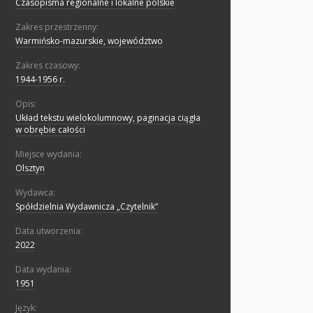
Czasopisma regionalne i lokalne polskie
Zakres przestrzenny:
Warmińsko-mazurskie, województwo
Zakres czasowy:
1944-1956 r.
Opis:
Układ tekstu wielokolumnowy, paginacja ciągła
w obrębie całości
Miejsce wydania:
Olsztyn
Wydawca:
Spółdzielnia Wydawnicza „Czytelnik”
Data utworzenia:
2022
Data wydania:
1951
Język: