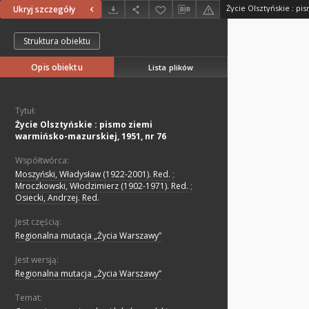
Ukryj szczegóły
Struktura obiektu
Opis obiektu
Lista plików
Tytuł:
Życie Olsztyńskie : pismo ziemi
warmińsko-mazurskiej, 1951, nr 76
Współtwórca:
Moszyński, Władysław (1922-2001). Red.
;
Mroczkowski, Włodzimierz (1902-1971). Red.
;
Osiecki, Andrzej. Red.
Jest częścią:
Regionalna mutacja „Życia Warszawy”
Jest wersją:
Regionalna mutacja „Życia Warszawy”
Temat: