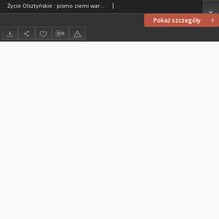
Życie Olsztyńskie : pismo ziemi warmińsko-mazurskiej, 1951, nr 83
Pokaż szczegóły