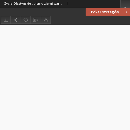
Życie Olsztyńskie : pismo ziemi warmińsko-mazurskiej, 1951, nr 85
Pokaż szczegóły