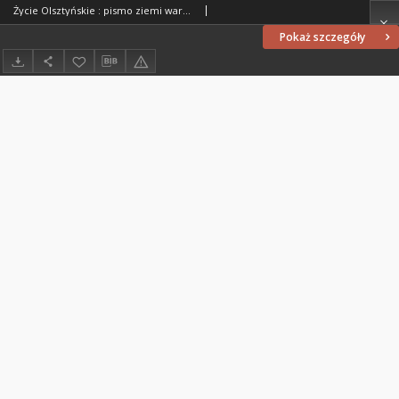
Życie Olsztyńskie : pismo ziemi warmińsko-mazurskiej, 1951, nr 86
Pokaż szczegóły