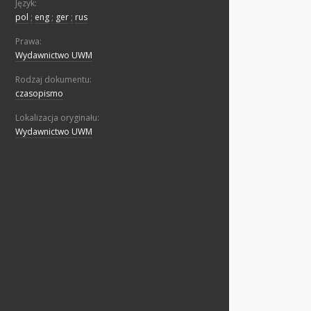
Język:
pol
;
eng
;
ger
;
rus
Prawa:
Wydawnictwo UWM
Rodzaj dokumentu:
czasopismo
Lokalizacja oryginału:
Wydawnictwo UWM