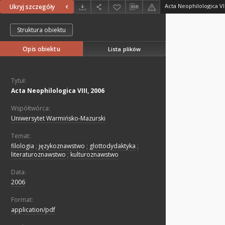
Acta Neophilologica VII
Ukryj szczegóły
Struktura obiektu
Opis obiektu
Lista plików
Tytuł:
Acta Neophilologica VIII, 2006
Współtwórca:
Uniwersytet Warmińsko-Mazurski
Temat:
filologia
;
językoznawstwo
;
glottodydaktyka
;
literaturoznawstwo
;
kulturoznawstwo
Data:
2006
Format:
application/pdf