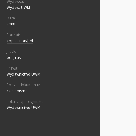
Wydawca:
Wydaw. UWM
Data:
2008
Format:
application/pdf
Język:
pol
;
rus
Prawa:
Wydawnictwo UWM
Rodzaj dokumentu:
czasopismo
Lokalizacja oryginału:
Wydawnictwo UWM