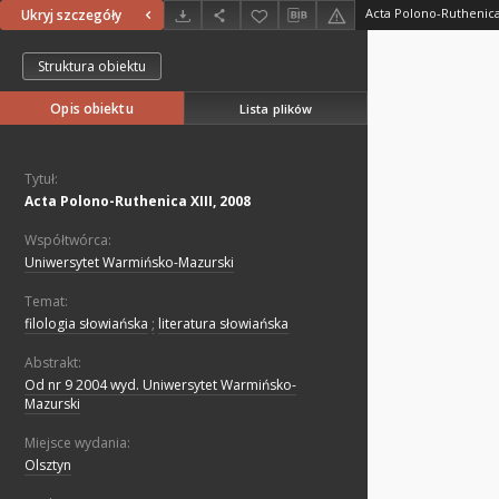
Acta Polono-Ruthenica 
Ukryj szczegóły
Struktura obiektu
Opis obiektu
Lista plików
Tytuł:
Acta Polono-Ruthenica XIII, 2008
Współtwórca:
Uniwersytet Warmińsko-Mazurski
Temat:
filologia słowiańska
;
literatura słowiańska
Abstrakt:
Od nr 9 2004 wyd. Uniwersytet Warmińsko-
Mazurski
Miejsce wydania:
Olsztyn