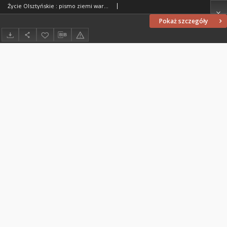
Życie Olsztyńskie : pismo ziemi warmińsko-mazurskiej, 1951, nr 232
Pokaż szczegóły