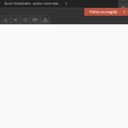
Życie Olsztyńskie : pismo ziemi warmińsko-mazurskiej, 1951, nr 292
Pokaż szczegóły