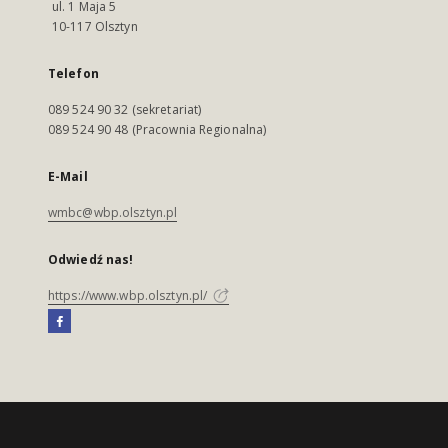
ul. 1 Maja 5
10-117 Olsztyn
Telefon
089 524 90 32 (sekretariat)
089 524 90 48 (Pracownia Regionalna)
E-Mail
wmbc@wbp.olsztyn.pl
Odwiedź nas!
https://www.wbp.olsztyn.pl/