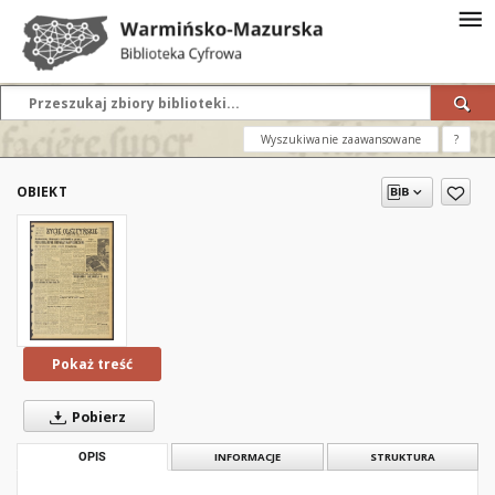
Wyszukiwanie zaawansowane
?
OBIEKT
Pokaż treść
Pobierz
OPIS
INFORMACJE
STRUKTURA