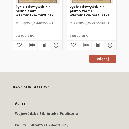
Życie Olsztyńskie :
Życie Olsztyńskie :
Życ
pismo ziemi
pismo ziemi
pi
warmińsko-mazurskiej,
warmińsko-mazurskiej,
wa
1951, nr 48
1951, nr 47
195
Moszyński, Władysław (1922-2001). Red.
Moszyński, Władysław (1922-2001). 
Mroczkowski, Włodzimierz (1
Mos
czasopismo
czasopismo
cz
Więcej
DANE KONTAKTOWE
Adres
Wojewódzka Biblioteka Publiczna
im. Emilii Sukertowej-Biedrawiny