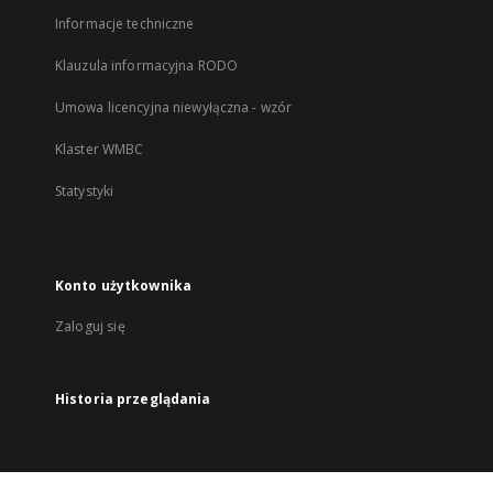
Informacje techniczne
Klauzula informacyjna RODO
Umowa licencyjna niewyłączna - wzór
Klaster WMBC
Statystyki
Konto użytkownika
Zaloguj się
Historia przeglądania