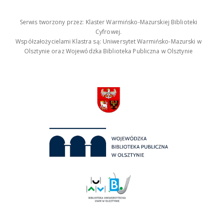
Serwis tworzony przez: Klaster Warmińsko-Mazurskiej Biblioteki
Cyfrowej.
Współzałożycielami Klastra są: Uniwersytet Warmińsko-Mazurski w
Olsztynie oraz Wojewódzka Biblioteka Publiczna w Olsztynie