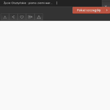
Życie Olsztyńskie : pismo ziemi warmińsko-mazurskiej, 1951, nr 326
Pokaż szczegóły