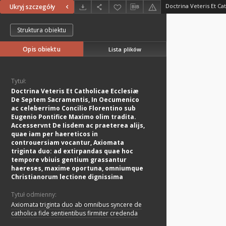
Ukryj szczegóły
Struktura obiektu
Opis obiektu
Lista plików
Tytuł:
Doctrina Veteris Et Catholicae Ecclesiæ
De Septem Sacramentis, In Oecumenico
ac celeberrimo Concilio Florentino sub
Eugenio Pontifice Maximo olim tradita.
Accesservnt De Iisdem ac praeterea alijs,
quae iam per haereticos in
controuersiam vocantur, Axiomata
triginta duo: ad extirpandas quae hoc
tempore vbiuis gentium grassantur
haereses, maxime oportuna, omniumque
Christianorum lectione dignissima
Tytuł odmienny:
Axiomata triginta duo ab omnibus syncere de
catholica fide sentientibus firmiter credenda