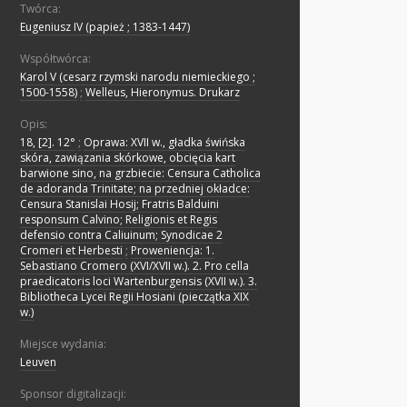
Twórca:
Eugeniusz IV (papież ; 1383-1447)
Współtwórca:
Karol V (cesarz rzymski narodu niemieckiego ;
1500-1558)
;
Welleus, Hieronymus. Drukarz
Opis:
18, [2]. 12°
;
Oprawa: XVII w., gładka świńska
skóra, zawiązania skórkowe, obcięcia kart
barwione sino, na grzbiecie: Censura Catholica
de adoranda Trinitate; na przedniej okładce:
Censura Stanislai Hosij; Fratris Balduini
responsum Calvino; Religionis et Regis
defensio contra Caliuinum; Synodicae 2
Cromeri et Herbesti
;
Proweniencja: 1.
Sebastiano Cromero (XVI/XVII w.). 2. Pro cella
praedicatoris loci Wartenburgensis (XVII w.). 3.
Bibliotheca Lycei Regii Hosiani (pieczątka XIX
w.)
Miejsce wydania:
Leuven
Sponsor digitalizacji: