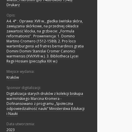
Drukarz
Opis:
A4. 4°
;
Oprawa: XVII w., gładka świńska skóra,
zawiązania skórkowe, na przedniej okładce
zawartość klocka, na grzbiecie: „Formula
reformationis”
;
Proweniencja: 1. Domino
Martino Cromero (1512-1589). 2. Pro loco
wartemburgensi ad fratres bernardinos gratia
Domini Domini Stanislai Cromer Canonici
warmiensis (XVI/XVII w.). 3. Bibliotheca Lycei
Regii Hosiani (pieczątka XIX w.)
Miejsce wydania:
Kraków
Sponsor digitalizacji:
Digitalizacja starych druków z kolekcji biskupa
warmińskiego Marcina Kromera -
Dofinansowano z programu „Społeczna
odpowiedzialność nauki” Ministerstwa Edukacji
i Nauki
Data utworzenia:
2023