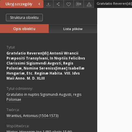
Ukryj szczegóły
Struktura obiektu
Opis obiektu
Lista plików
Tytuł:
Gratvlatio Reveren[di] Antonii Wrancii
Præpositi Transylvani, In Nvptiis Felicibvs
Clarissimi Sigismvndi Avgvsti, Regis
Poloniæ, Nomine Sereniss[imae] Isabellæ
Hvngariæ, Etc. Reginæ Habita. VIII. Idvs
Maii Anno. M. D. XLIII
Tytuł odmienny:
Gratulatio in nuptiis Sigismundi Augusti, regis
Poloniae
Twórca:
Wrantius, Antonius (1504-1573)
Współtwórca:
Wietor, Hieronim (po 1480-około 1546).