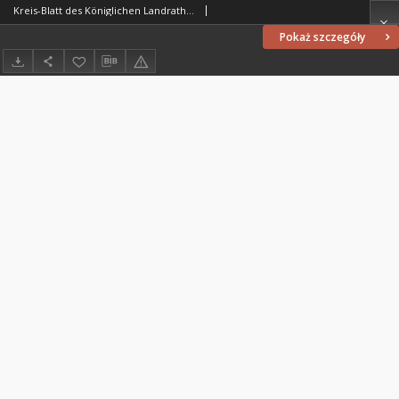
Kreis-Blatt des Königlichen Landraths-Amtes Kreises Löbau. z Neumark 1885, nr 37
Pokaż szczegóły