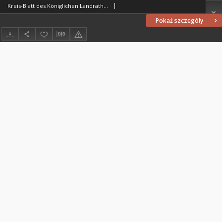
Kreis-Blatt des Königlichen Landraths-Amtes Kreises Löbau. z Neumark 1885, nr 47
Pokaż szczegóły