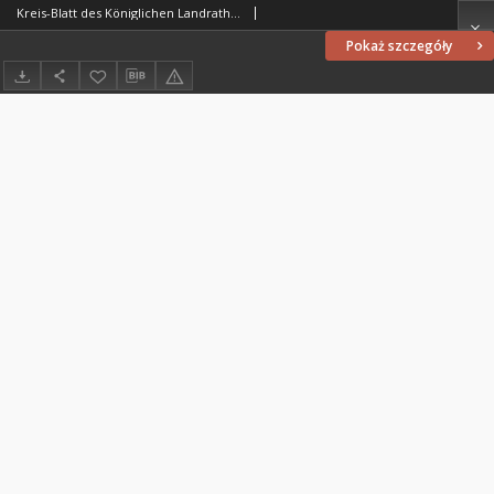
Kreis-Blatt des Königlichen Landraths-Amtes Kreises Löbau. z Neumark, 1886, nr 5
Pokaż szczegóły