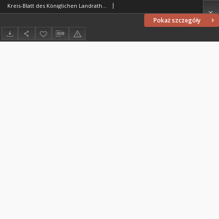
Kreis-Blatt des Königlichen Landraths-Amtes Kreises Löbau. z Neumark, 1886, nr 11
Pokaż szczegóły