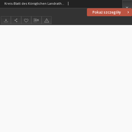
Kreis-Blatt des Königlichen Landraths-Amtes Kreises Löbau. z Neumark, 1886, nr 18
Pokaż szczegóły