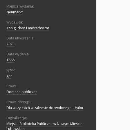
Miejsce wydania:
Neumarkt
Wydawca:
Königlichen Landrathsamt
Data utworzenia:
2023
Data wydania:
1886
Język:
ger
Prawa:
Domena publiczna
Prawa dostępu:
Dla wszystkich w zakresie dozwolonego użytku
Digitalizacja:
Miejska Biblioteka Publiczna w Nowym Mieście
Lubawskim