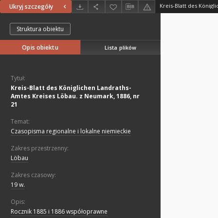
Ukryj szczegóły
Struktura obiektu
Opis obiektu
Lista plików
Tytuł:
Kreis-Blatt des Königlichen Landraths-
Amtes Kreises Löbau. z Neumark, 1886, nr
21
Temat:
Czasopisma regionalne i lokalne niemieckie
Zakres przestrzenny:
Löbau
Zakres czasowy:
19 w.
Opis:
Rocznik 1885 i 1886 współoprawne