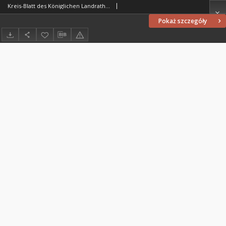
Kreis-Blatt des Königlichen Landraths-Amtes Kreises Löbau. z Neumark, 1886, nr 34
Pokaż szczegóły