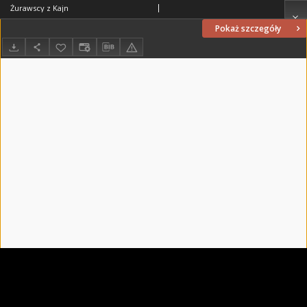
Żurawscy z Kajn
Pokaż szczegóły