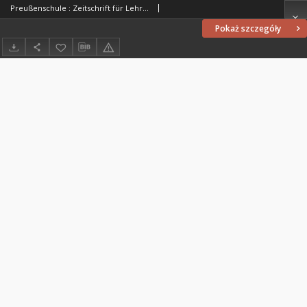
Preußenschule : Zeitschrift für Lehrer und Freunde der Menschenbildung von allen Confessionen : herausgegeben vor Schulmännern in Preußen, 1834, nr 31
Pokaż szczegóły