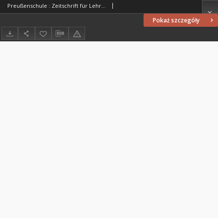
Preußenschule : Zeitschrift für Lehrer und Freunde der Menschenbildung von allen Confessionen : herausgegeben vor Schulmännern in Preußen, 1834, nr 32
Pokaż szczegóły